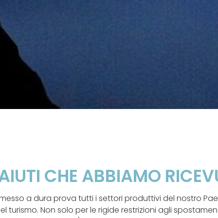
 AIUTI CHE ABBIAMO RICE
sso a dura prova tutti i settori produttivi del nostro Pa
l turismo. Non solo per le rigide restrizioni agli spostamen