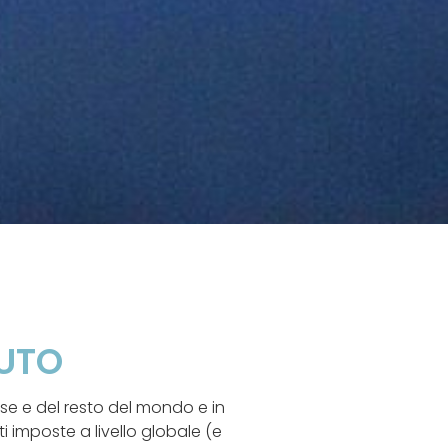
VUTO
ese e del resto del mondo e in
ti imposte a livello globale (e