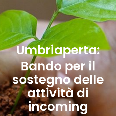
Umbriaperta:
Bando per il
sostegno delle
attività di
incoming