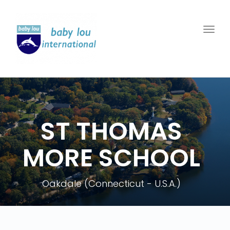
Togg
navi
ST THOMAS
MORE SCHOOL
Oakdale (Connecticut - U.S.A.)