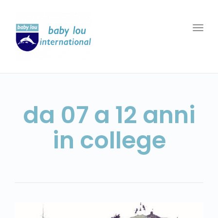
Togg
navi
da 07 a 12 anni
in college