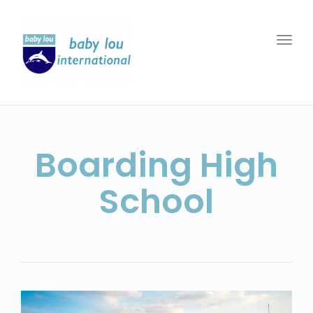
Togg
navi
Boarding High
School